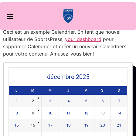
Ceci est un exemple Calendrier. En tant que nouvel
utilisateur de SportsPress,
your dashboard
pour
supprimer Calendrier et créer un nouveau Calendriers
pour votre contenu. Amusez-vous bien!
décembre 2025
L
M
M
J
V
S
D
1
2
3
4
5
6
7
8
9
10
11
12
13
14
15
16
17
18
19
20
21