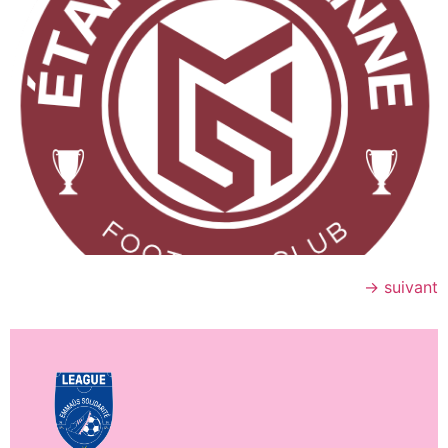
→
suivant